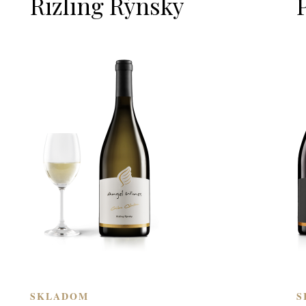
Rizling Rýnsky
SKLADOM
S