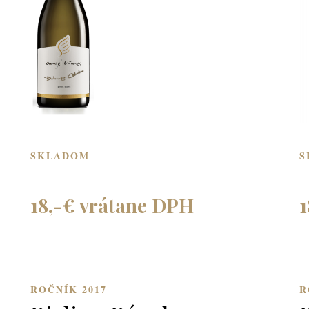
SKLADOM
S
18,-€ vrátane DPH
1
ROČNÍK 2017
R