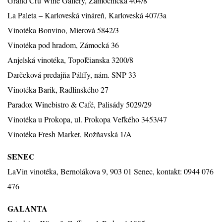
Grand Cru Wine Gallery, Zámočnícka 404/8
La Paleta – Karloveská vináreň, Karloveská 407/3a
Vinotéka Bonvino, Mierová 5842/3
Vinotéka pod hradom, Zámocká 36
Anjelská vinotéka, Topoľčianska 3200/8
Darčeková predajňa Pálffy, nám. SNP 33
Vinotéka Barik, Radlinského 27
Paradox Winebistro & Café, Palisády 5029/29
Vinotéka u Prokopa, ul. Prokopa Veľkého 3453/47
Vinotéka Fresh Market, Rožňavská 1/A
SENEC
LaVin vinotéka, Bernolákova 9, 903 01 Senec, kontakt: 0944 076
476
GALANTA